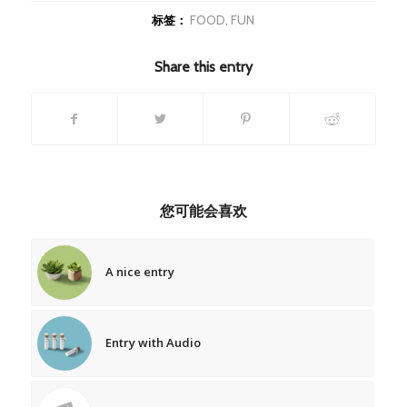
标签：
FOOD
,
FUN
Share this entry
您可能会喜欢
A nice entry
Entry with Audio