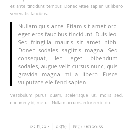
et ante tincidunt tempus. Donec vitae sapien ut libero
venenatis faucibus.
Nullam quis ante. Etiam sit amet orci
eget eros faucibus tincidunt. Duis leo.
Sed fringilla mauris sit amet nibh.
Donec sodales sagittis magna. Sed
consequat, leo eget bibendum
sodales, augue velit cursus nunc, quis
gravida magna mi a libero. Fusce
vulputate eleifend sapien.
Vestibulum purus quam, scelerisque ut, mollis sed,
nonummy id, metus. Nullam accumsan lorem in du.
/
/
12 2 月, 2014
0 评论
通过：
USTOOLSS