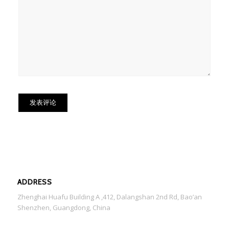
ADDRESS
Zhenghai Huafu Building A ,412, Dalangshan 2nd Rd, Bao’an
Shenzhen, Guangdong, China