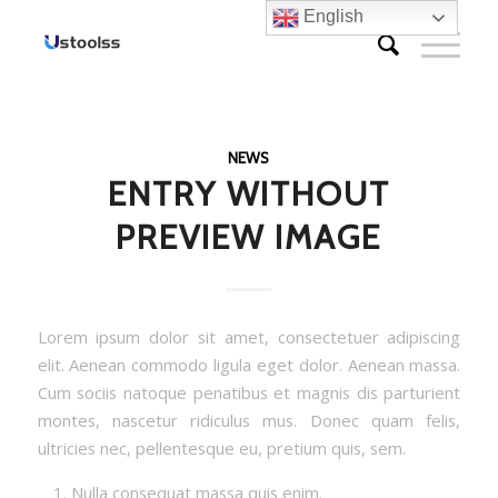
English
NEWS
ENTRY WITHOUT
PREVIEW IMAGE
Lorem ipsum dolor sit amet, consectetuer adipiscing
elit. Aenean commodo ligula eget dolor. Aenean massa.
Cum sociis natoque penatibus et magnis dis parturient
montes, nascetur ridiculus mus. Donec quam felis,
ultricies nec, pellentesque eu, pretium quis, sem.
Nulla consequat massa quis enim.